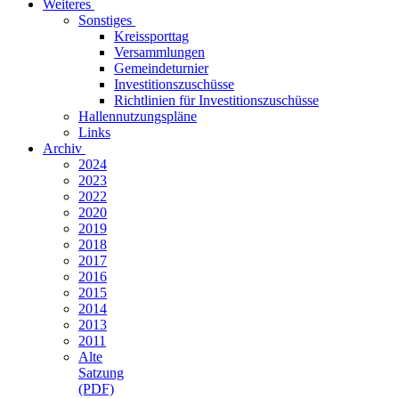
Weiteres
Sonstiges
Kreissporttag
Versammlungen
Gemeindeturnier
Investitionszuschüsse
Richtlinien für Investitionszuschüsse
Hallennutzungspläne
Links
Archiv
2024
2023
2022
2020
2019
2018
2017
2016
2015
2014
2013
2011
Alte
Satzung
(PDF)