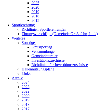
2025
2020
2019
2018
2015
Sportlerehrung
Richtlinien Sportlerehrungen
Ehrungsvorschläge (Gemeinde Großefehn, Link)
Weiteres
Sonstiges
Kreissporttag
Versammlungen
Gemeindeturnier
Investitionszuschüsse
Richtlinien für Investitionszuschüsse
Hallennutzungspläne
Links
Archiv
2024
2023
2022
2020
2019
2018
2017